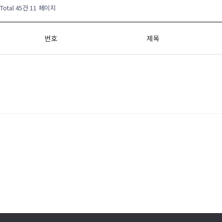
Total 45건
11 페이지
번호
제목
처음
이전