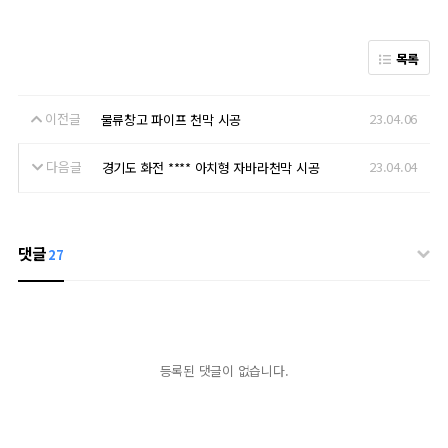
목록
이전글
23.04.06
물류창고 파이프 천막 시공
다음글
23.04.04
경기도 화전 **** 아치형 자바라천막 시공
댓글
27
등록된 댓글이 없습니다.