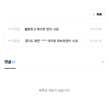
목록
이전글
23.04.06
물류창고 파이프 천막 시공
다음글
23.04.04
경기도 화전 **** 아치형 자바라천막 시공
댓글
27
등록된 댓글이 없습니다.