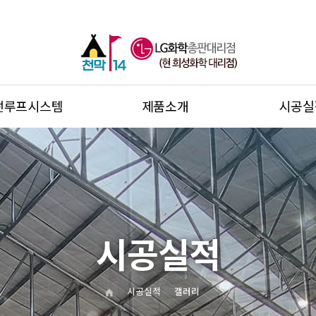
썬루프시스템
제품소개
시공실
시공실적
시공실적
갤러리