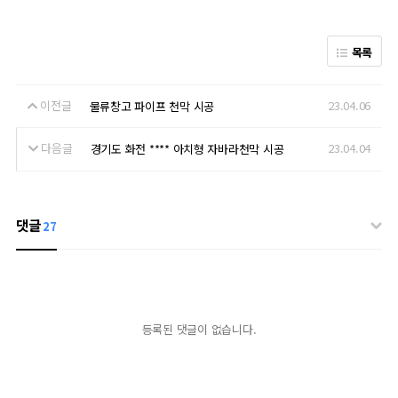
목록
이전글
23.04.06
물류창고 파이프 천막 시공
다음글
23.04.04
경기도 화전 **** 아치형 자바라천막 시공
댓글
27
등록된 댓글이 없습니다.