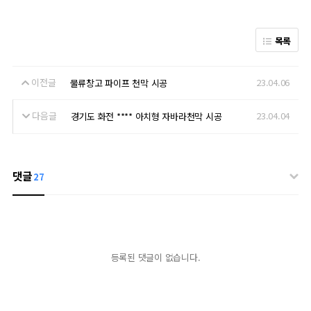
목록
이전글
23.04.06
물류창고 파이프 천막 시공
다음글
23.04.04
경기도 화전 **** 아치형 자바라천막 시공
댓글
27
등록된 댓글이 없습니다.