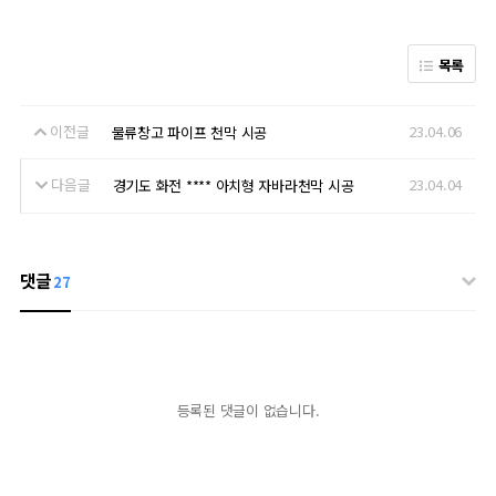
목록
이전글
23.04.06
물류창고 파이프 천막 시공
다음글
23.04.04
경기도 화전 **** 아치형 자바라천막 시공
댓글
27
등록된 댓글이 없습니다.