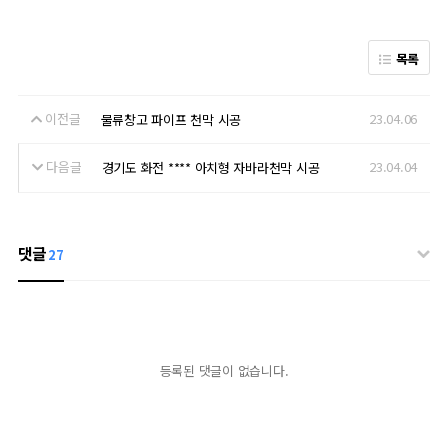
목록
이전글
23.04.06
물류창고 파이프 천막 시공
다음글
23.04.04
경기도 화전 **** 아치형 자바라천막 시공
댓글
27
등록된 댓글이 없습니다.