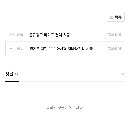
목록
이전글
23.04.06
물류창고 파이프 천막 시공
다음글
23.04.04
경기도 화전 **** 아치형 자바라천막 시공
댓글
27
등록된 댓글이 없습니다.