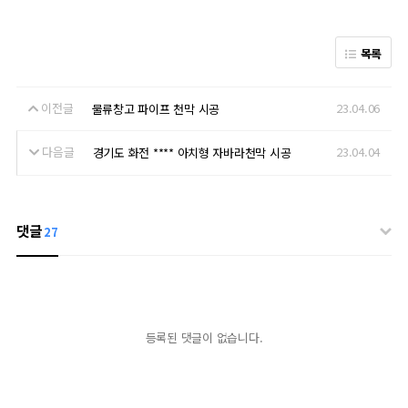
목록
이전글
23.04.06
물류창고 파이프 천막 시공
다음글
23.04.04
경기도 화전 **** 아치형 자바라천막 시공
댓글
27
등록된 댓글이 없습니다.