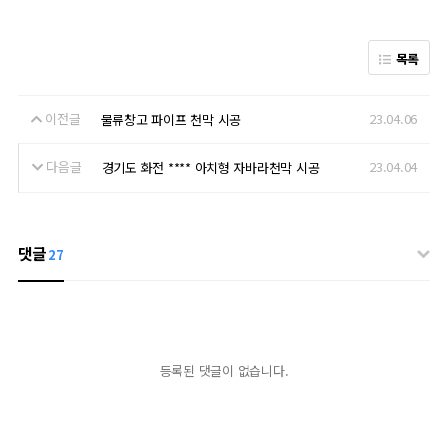
목록
이전글
23.04.06
물류창고 파이프 천막 시공
다음글
23.04.04
경기도 화전 **** 아치형 자바라천막 시공
댓글
27
등록된 댓글이 없습니다.