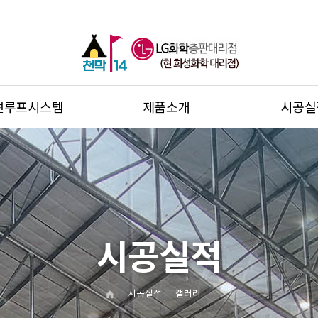
썬루프시스템
제품소개
시공실
시공실적
시공실적
갤러리