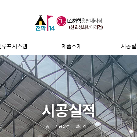
썬루프시스템
제품소개
시공실
시공실적
시공실적
갤러리