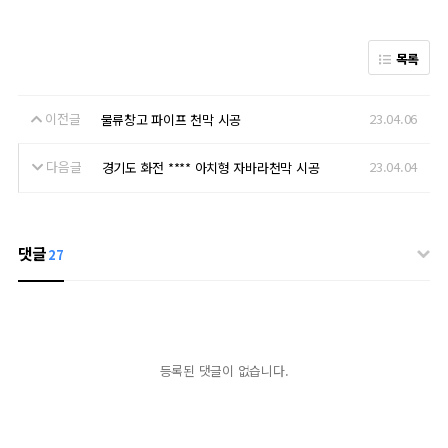
목록
이전글
23.04.06
물류창고 파이프 천막 시공
다음글
23.04.04
경기도 화전 **** 아치형 자바라천막 시공
댓글
27
등록된 댓글이 없습니다.