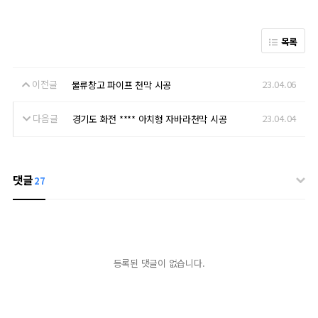
목록
이전글
23.04.06
물류창고 파이프 천막 시공
다음글
23.04.04
경기도 화전 **** 아치형 자바라천막 시공
댓글
27
등록된 댓글이 없습니다.