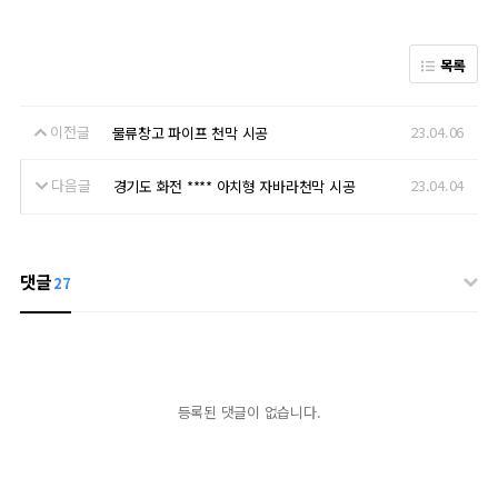
목록
이전글
23.04.06
물류창고 파이프 천막 시공
다음글
23.04.04
경기도 화전 **** 아치형 자바라천막 시공
댓글
27
등록된 댓글이 없습니다.