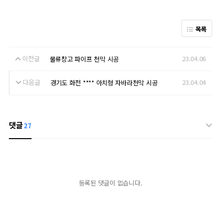
목록
이전글
23.04.06
물류창고 파이프 천막 시공
다음글
23.04.04
경기도 화전 **** 아치형 자바라천막 시공
댓글
27
등록된 댓글이 없습니다.