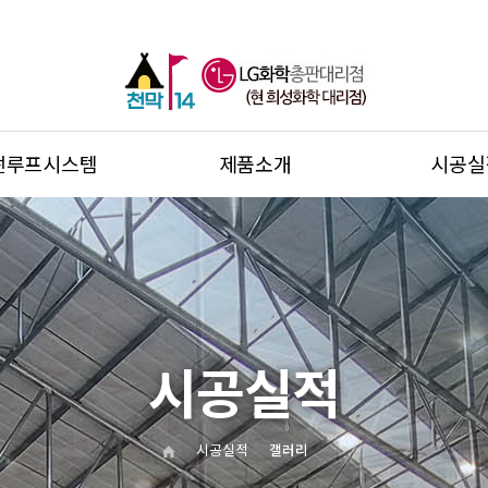
썬루프시스템
제품소개
시공실
시공실적
시공실적
갤러리