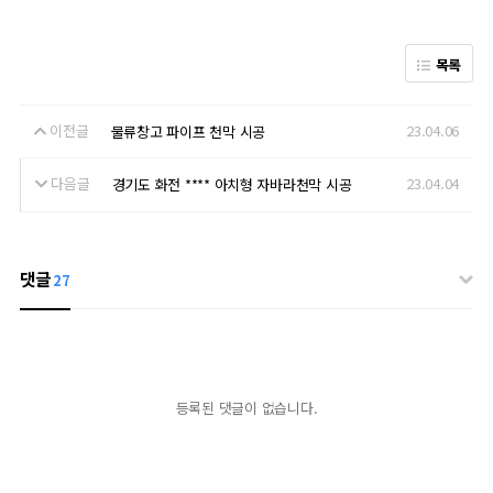
목록
이전글
23.04.06
물류창고 파이프 천막 시공
다음글
23.04.04
경기도 화전 **** 아치형 자바라천막 시공
댓글
27
등록된 댓글이 없습니다.