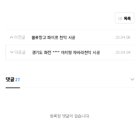
목록
이전글
23.04.06
물류창고 파이프 천막 시공
다음글
23.04.04
경기도 화전 **** 아치형 자바라천막 시공
댓글
27
등록된 댓글이 없습니다.