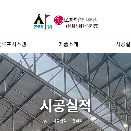
썬루프시스템
제품소개
시공실
시공실적
시공실적
갤러리