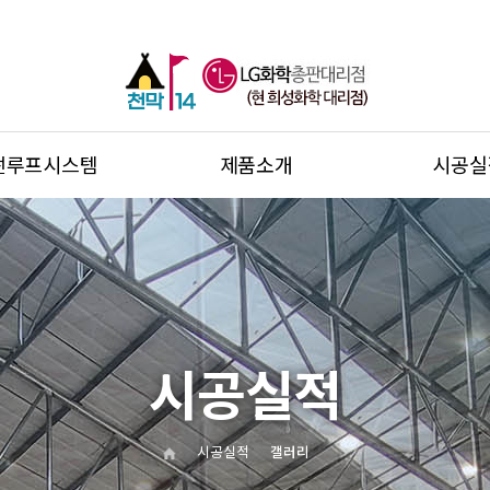
썬루프시스템
제품소개
시공실
시공실적
시공실적
갤러리