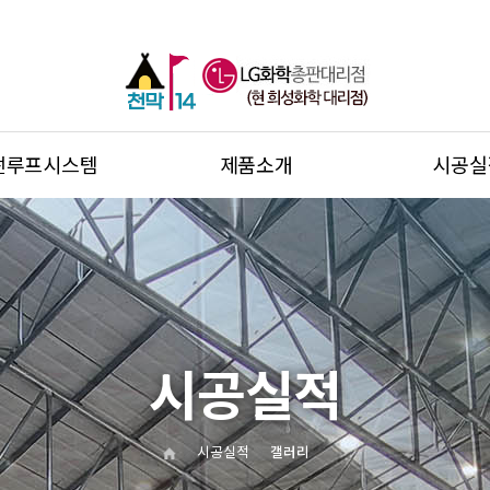
썬루프시스템
제품소개
시공실
시공실적
시공실적
갤러리