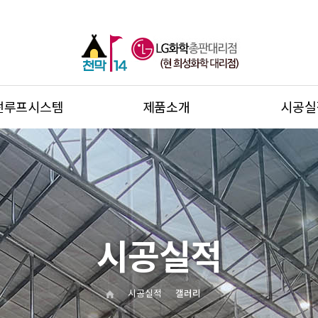
썬루프시스템
제품소개
시공실
시공실적
시공실적
갤러리