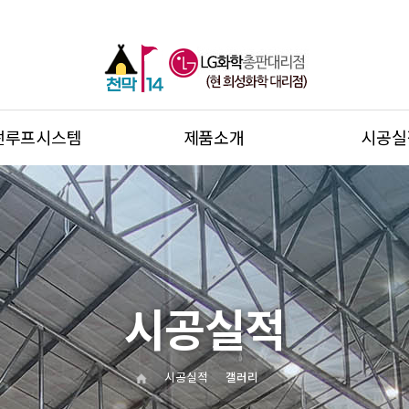
썬루프시스템
제품소개
시공실
시공실적
시공실적
갤러리