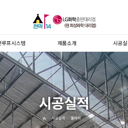
썬루프시스템
제품소개
시공실
시공실적
시공실적
갤러리