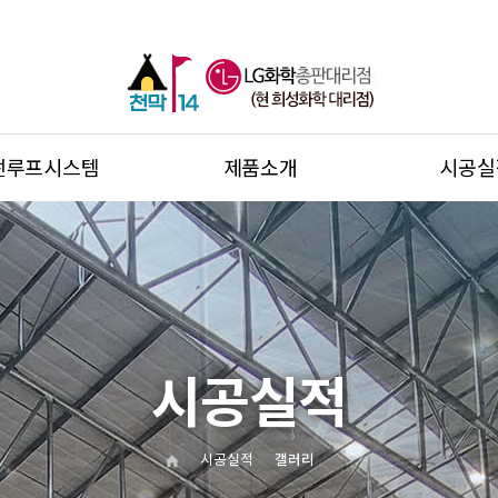
썬루프시스템
제품소개
시공실
시공실적
시공실적
갤러리