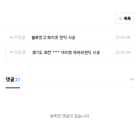
목록
이전글
23.04.06
물류창고 파이프 천막 시공
다음글
23.04.04
경기도 화전 **** 아치형 자바라천막 시공
댓글
27
등록된 댓글이 없습니다.