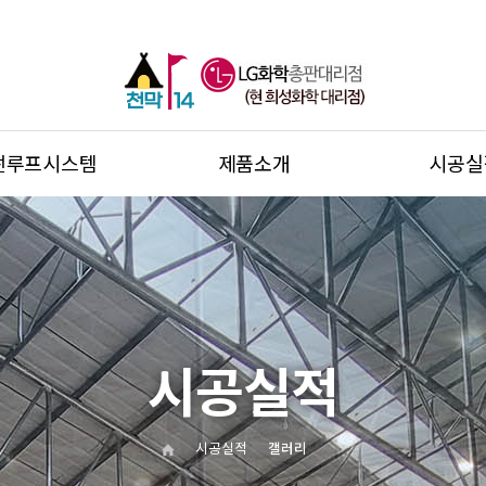
썬루프시스템
제품소개
시공실
시공실적
시공실적
갤러리