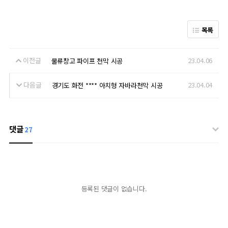
목록
이전글
23.04.06
물류창고 파이프 천막 시공
다음글
23.04.04
경기도 화전 **** 아치형 자바라천막 시공
댓글
27
등록된 댓글이 없습니다.