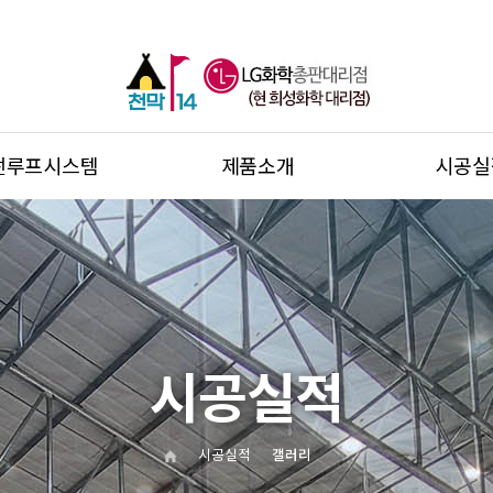
썬루프시스템
제품소개
시공실
시공실적
시공실적
갤러리