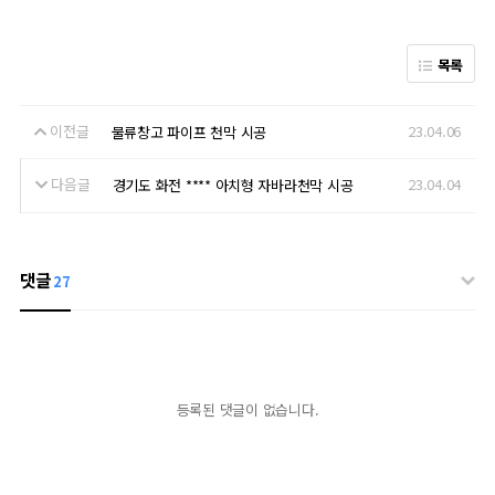
목록
이전글
23.04.06
물류창고 파이프 천막 시공
다음글
23.04.04
경기도 화전 **** 아치형 자바라천막 시공
댓글
27
등록된 댓글이 없습니다.