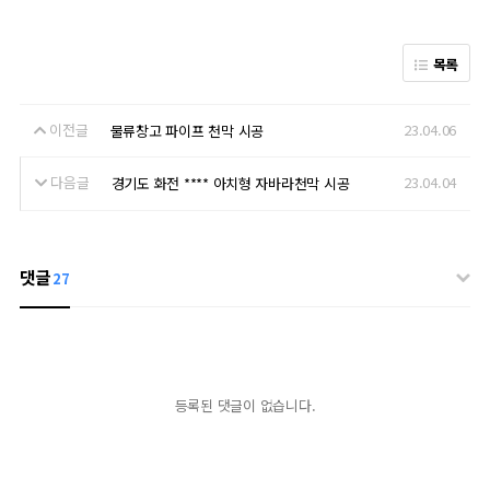
목록
이전글
23.04.06
물류창고 파이프 천막 시공
다음글
23.04.04
경기도 화전 **** 아치형 자바라천막 시공
댓글
27
등록된 댓글이 없습니다.