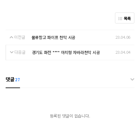
목록
이전글
23.04.06
물류창고 파이프 천막 시공
다음글
23.04.04
경기도 화전 **** 아치형 자바라천막 시공
댓글
27
등록된 댓글이 없습니다.