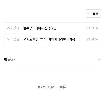
목록
이전글
23.04.06
물류창고 파이프 천막 시공
다음글
23.04.04
경기도 화전 **** 아치형 자바라천막 시공
댓글
27
등록된 댓글이 없습니다.