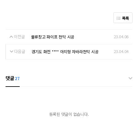
목록
이전글
23.04.06
물류창고 파이프 천막 시공
다음글
23.04.04
경기도 화전 **** 아치형 자바라천막 시공
댓글
27
등록된 댓글이 없습니다.