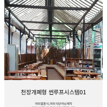
천장개폐형 썬루프시스템01
야외결혼식,야외식당어닝제작