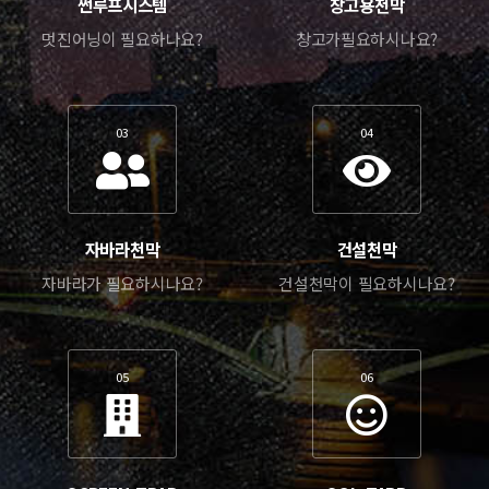
썬루프시스템
창고용천막
멋진어닝이 필요하나요?
창고가필요하시나요?
03
04
자바라천막
건설천막
자바라가 필요하시나요?
건설천막이 필요하시나요?
05
06