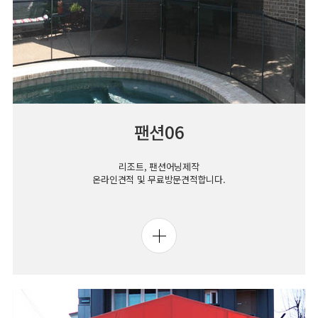
팬션06
리조트, 팬션어닝제작
온라인견적 및 무료방문견적합니다.