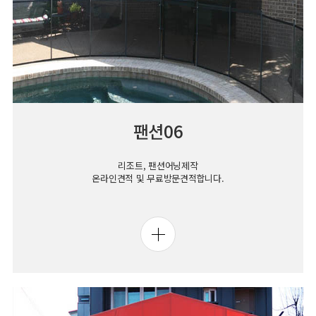
팬션06
리조트, 팬션어닝제작
온라인견적 및 무료방문견적합니다.