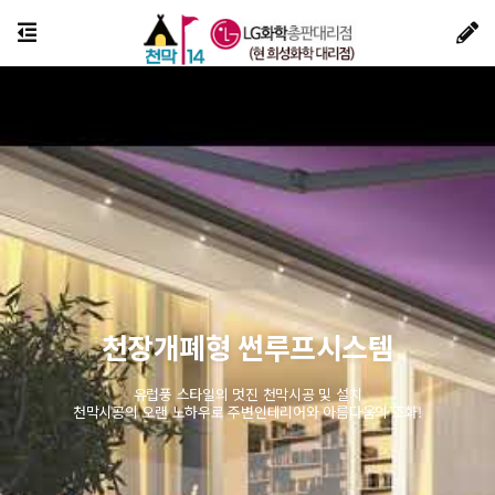
천장개폐형 썬루프시스템
유럽풍 스타일의 멋진 천막시공 및 설치
천막시공의 오랜 노하우로 주변인테리어와 아름다움의 조화!