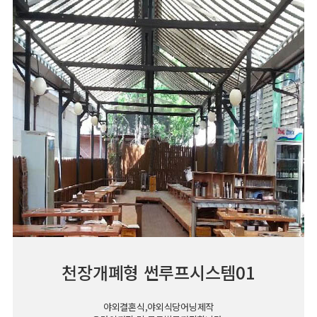
천장개폐형 썬루프시스템01
야외결혼식,야외식당어닝제작