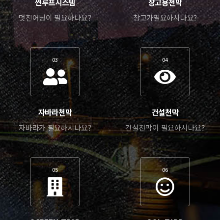
썬루프시스템
창고용천막
멋진어닝이 필요하나요?
창고가필요하시나요?
03
04
자바라천막
건설천막
자바라가 필요하시나요?
건설천막이 필요하시나요?
05
06