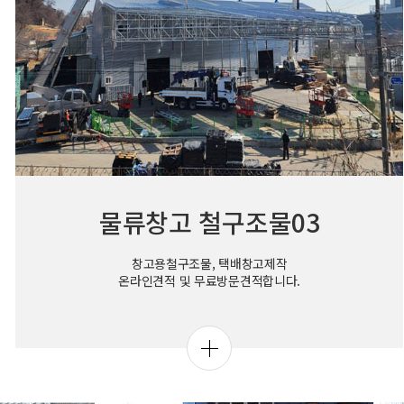
물류창고 철구조물03
창고용철구조물, 택배창고제작
온라인견적 및 무료방문견적합니다.