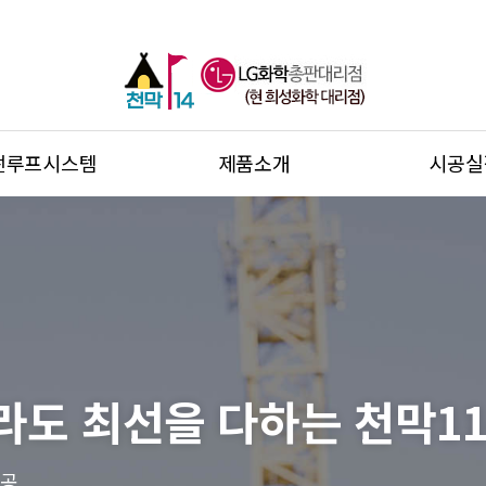
썬루프시스템
제품소개
시공실
라도 최선을 다하는 천막11
시공