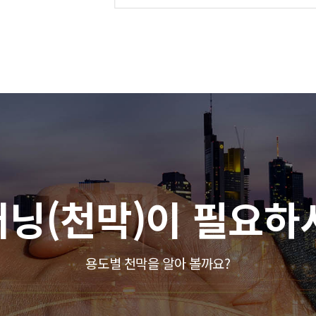
어닝(천막)이 필요
용도별 천막을 알아 볼까요?