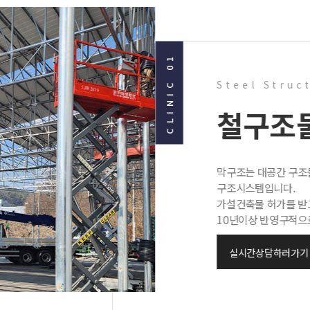
CLINIC 01
Steel Struc
철구조
막구조는 대공간 구조
구조시스템입니다.
가설건축물 허가를 받고
10년이상 반영구적으로
실시간상담하러가기