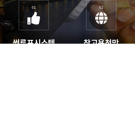
01
02
썬루프시스템
창고용천막
멋진어닝이 필요하나요?
창고가필요하시나요?