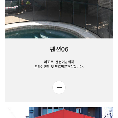
팬션06
리조트, 팬션어닝제작
온라인견적 및 무료방문견적합니다.