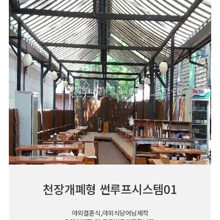
천장개폐형 썬루프시스템01
야외결혼식,야외식당어닝제작