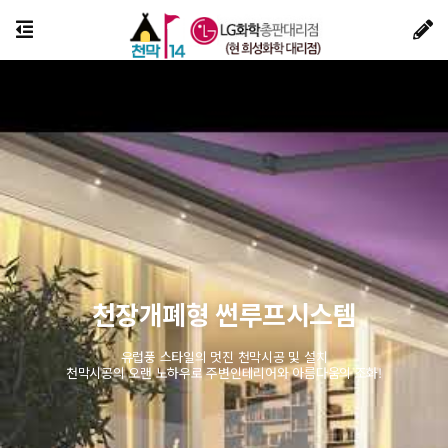
천장개폐형 썬루프시스템
유럽풍 스타일의 멋진 천막시공 및 설치
천막시공의 오랜 노하우로 주변인테리어와 아름다움의 조화!