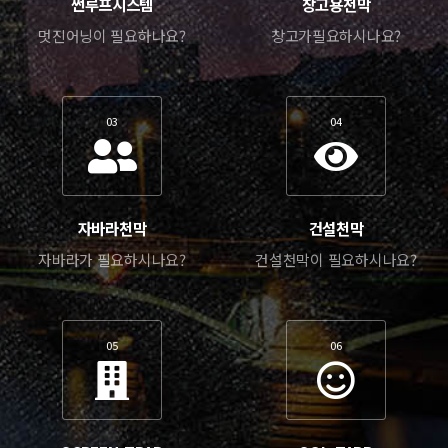
썬루프시스템
창고용천막
멋진어닝이 필요하나요?
창고가필요하시나요?
03
04
자바라천막
건설천막
자바라가 필요하시나요?
건설천막이 필요하시나요?
05
06