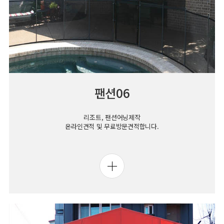
팬션06
리조트, 팬션어닝제작
온라인견적 및 무료방문견적합니다.