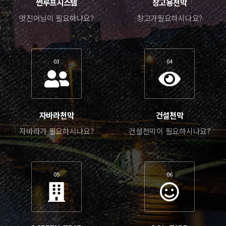
썬루프시스템
창고용천막
멋진어닝이 필요하나요?
창고가필요하시나요?
03
04
자바라천막
건설천막
자바라가 필요하시나요?
건설천막이 필요하시나요?
05
06