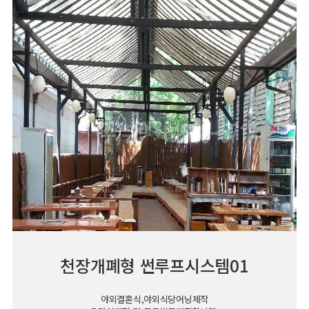
천장개폐형 썬루프시스템01
야외결혼식,야외식당어닝제작