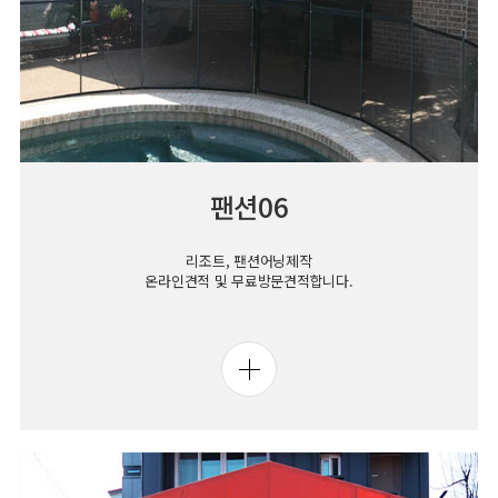
팬션06
리조트, 팬션어닝제작
온라인견적 및 무료방문견적합니다.