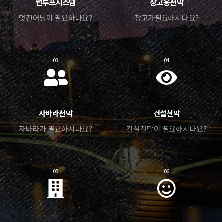
썬루프시스템
창고용천막
멋진어닝이 필요하나요?
창고가필요하시나요?
03
04
자바라천막
건설천막
자바라가 필요하시나요?
건설천막이 필요하시나요?
05
06