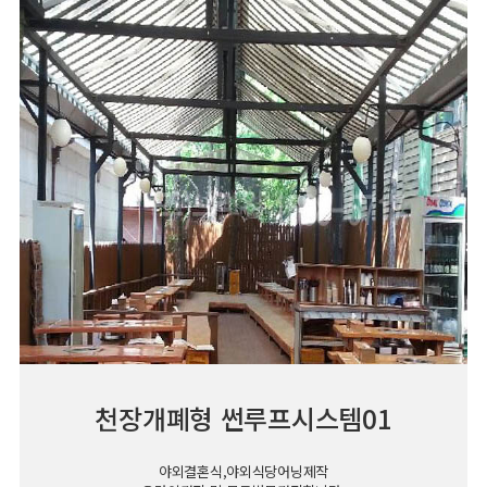
천장개폐형 썬루프시스템01
야외결혼식,야외식당어닝제작