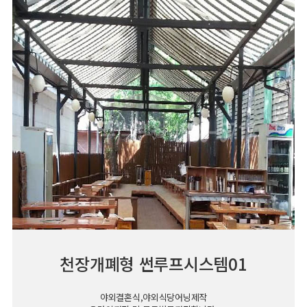
천장개폐형 썬루프시스템01
야외결혼식,야외식당어닝제작