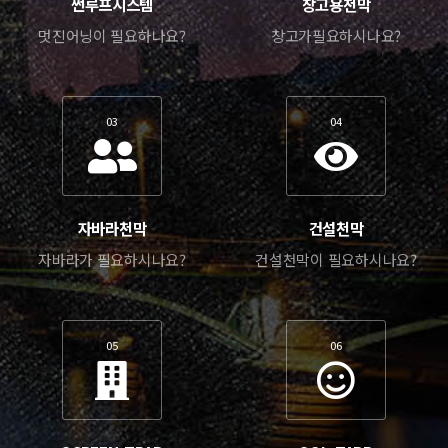
썬루프시스템
창고용천막
멋진어닝이 필요하나요?
창고가필요하시나요?
03
04
자바라천막
건설천막
자바라가 필요하시나요?
건설천막이 필요하시나요?
05
06