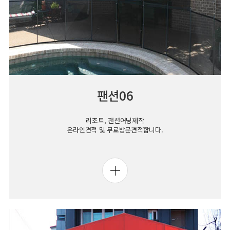
팬션06
리조트, 팬션어닝제작
온라인견적 및 무료방문견적합니다.