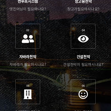
썬루프시스템
창고용천막
멋진어닝이 필요하나요?
창고가필요하시나요?
03
04
자바라천막
건설천막
자바라가 필요하시나요?
건설천막이 필요하시나요?
05
06