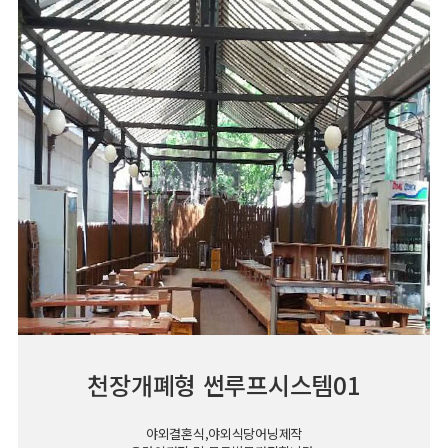
천장개폐형 썬루프시스템01
야외결혼식,야외식당어닝제작