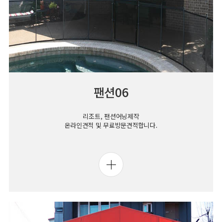
팬션06
리조트, 팬션어닝제작
온라인견적 및 무료방문견적합니다.