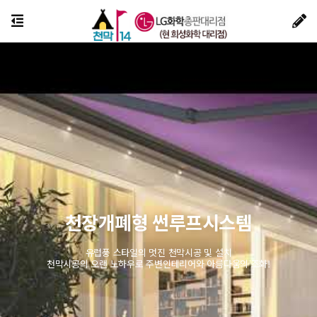
천장개폐형 썬루프시스템
유럽풍 스타일의 멋진 천막시공 및 설치
천막시공의 오랜 노하우로 주변인테리어와 아름다움의 조화!