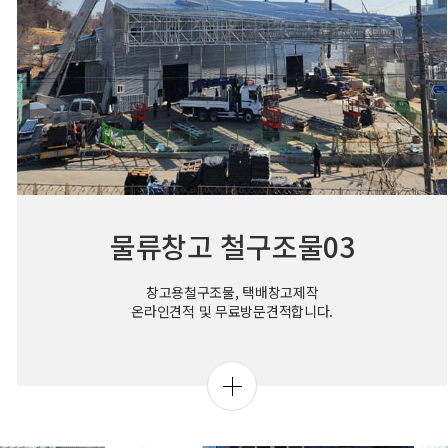
물류창고 철구조물03
창고용철구조물, 택배창고제작
온라인견적 및 무료방문견적합니다.