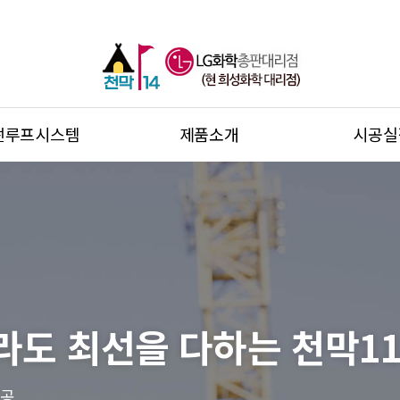
썬루프시스템
제품소개
시공실
라도 최선을 다하는 천막11
시공