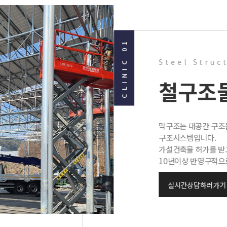
CLINIC 01
Steel Struc
철구조
막구조는 대공간 구조
구조시스템입니다.
가설건축물 허가를 받고
10년이상 반영구적으로
실시간상담하러가기