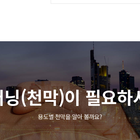
어닝(천막)이 필요
용도별 천막을 알아 볼까요?