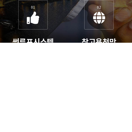
01
02
썬루프시스템
창고용천막
멋진어닝이 필요하나요?
창고가필요하시나요?