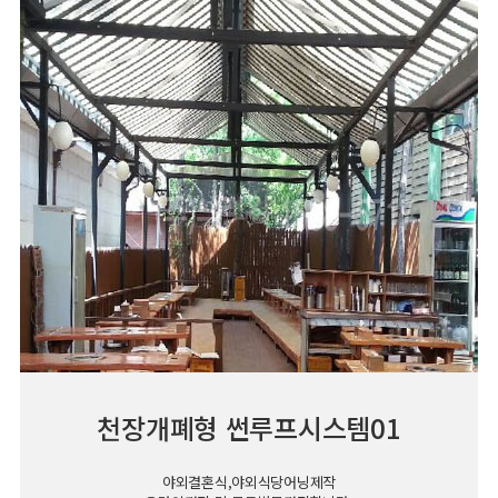
천장개폐형 썬루프시스템01
야외결혼식,야외식당어닝제작