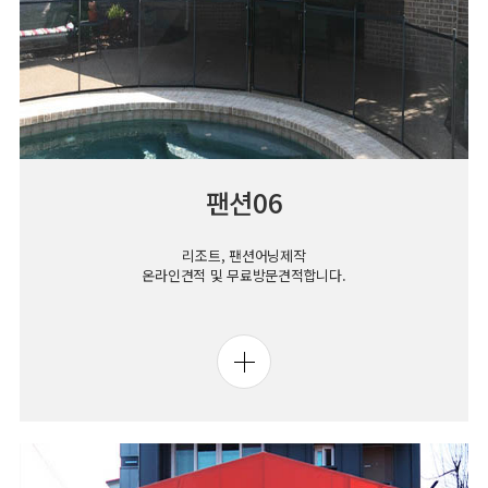
팬션06
리조트, 팬션어닝제작
온라인견적 및 무료방문견적합니다.