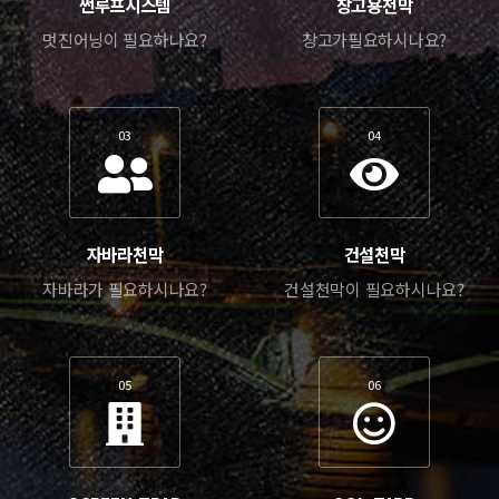
썬루프시스템
창고용천막
멋진어닝이 필요하나요?
창고가필요하시나요?
03
04
자바라천막
건설천막
자바라가 필요하시나요?
건설천막이 필요하시나요?
05
06