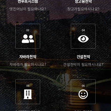
썬루프시스템
창고용천막
멋진어닝이 필요하나요?
창고가필요하시나요?
03
04
자바라천막
건설천막
자바라가 필요하시나요?
건설천막이 필요하시나요?
05
06