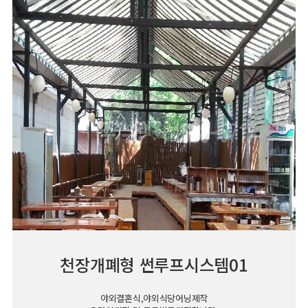
천장개폐형 썬루프시스템01
야외결혼식,야외식당어닝제작