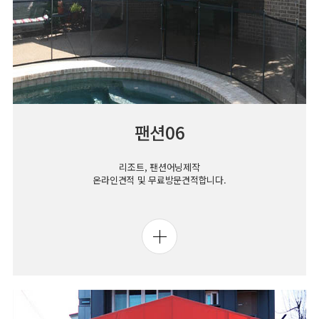
팬션06
리조트, 팬션어닝제작
온라인견적 및 무료방문견적합니다.