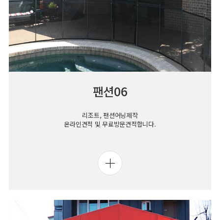
팬션06
리조트, 팬션어닝제작
온라인견적 및 무료방문견적합니다.