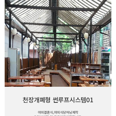
천장개폐형 썬루프시스템01
야외결혼식,야외식당어닝제작