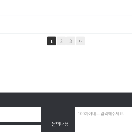
2
3
1
문의내용