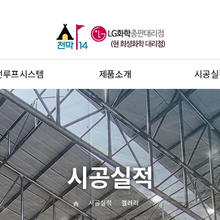
썬루프시스템
제품소개
시공실
시공실적
시공실적
갤러리